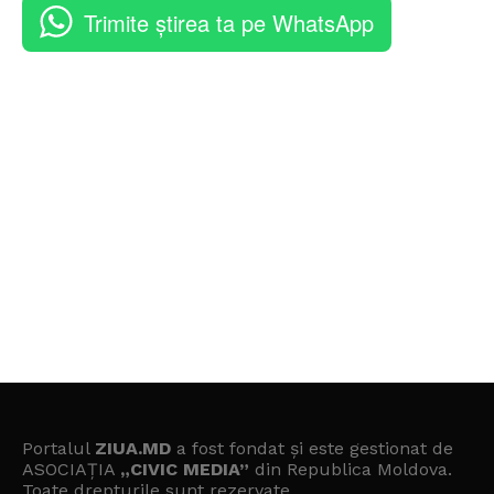
Trimite știrea ta pe WhatsApp
Portalul
ZIUA.MD
a fost fondat și este gestionat de
ASOCIAȚIA
„CIVIC MEDIA”
din Republica Moldova.
Toate drepturile sunt rezervate.