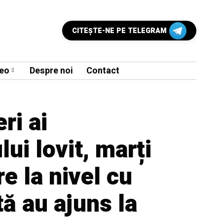
CITEŞTE-NE PE TELEGRAM
eo
Despre noi
Contact
ri ai
ui lovit, marți
re la nivel cu
tă au ajuns la