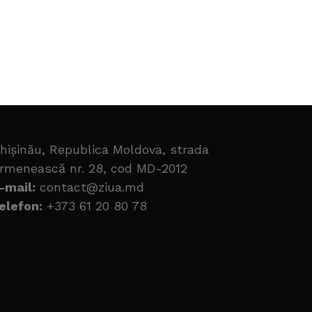
hișinău, Republica Moldova, strada
rmenească nr. 28, cod MD-2012
-mail:
contact@ziua.md
elefon:
+373 61 20 80 78