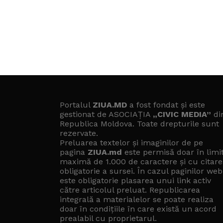
Portalul
ZIUA.MD
a fost fondat și este
gestionat de ASOCIAȚIA
„CIVIC MEDIA”
di
Republica Moldova. Toate drepturile sunt
rezervate.
Preluarea textelor și imaginilor de pe
pagina
ZIUA.md
este permisă doar în limi
maximă de 1.000 de caractere și cu citare
obligatorie a sursei. În cazul paginilor web
este obligatorie plasarea unui link activ
către articolul preluat. Republicarea
integrală a materialelor se poate realiza
doar în condițiile în care există un
acord
prealabil cu proprietarul
.