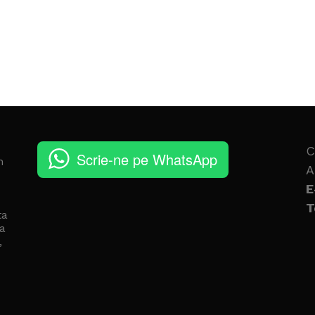
C
Scrie-ne pe WhatsApp
n
A
E
T
ta
a
,