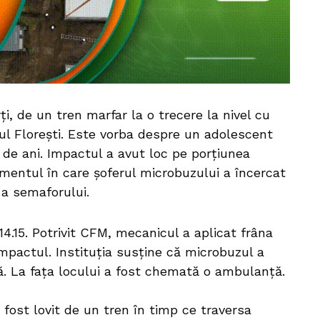
ți, de un tren marfar la o trecere la nivel cu
nul Florești. Este vorba despre un adolescent
8 de ani. Impactul a avut loc pe porțiunea
momentul în care șoferul microbuzului a încercat
 a semaforului.
14.15. Potrivit CFM, mecanicul a aplicat frâna
impactul. Instituția susține că microbuzul a
ă. La fața locului a fost chemată o ambulanță.
fost lovit de un tren în timp ce traversa