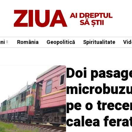
ni
România
Geopolitică
Spiritualitate
Vid
Doi pasage
microbuzul
pe o trece
calea fera