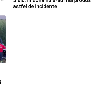
Sibiu. În zonă nu s-au mai produs
astfel de incidente
i