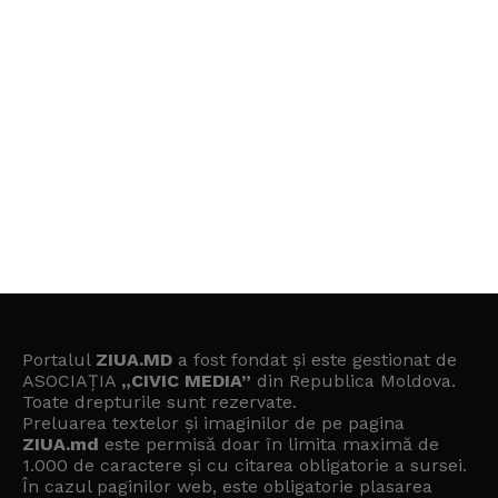
Portalul
ZIUA.MD
a fost fondat și este gestionat de
ASOCIAȚIA
„CIVIC MEDIA”
din Republica Moldova.
Toate drepturile sunt rezervate.
Preluarea textelor și imaginilor de pe pagina
ZIUA.md
este permisă doar în limita maximă de
1.000 de caractere și cu citarea obligatorie a sursei.
În cazul paginilor web, este obligatorie plasarea