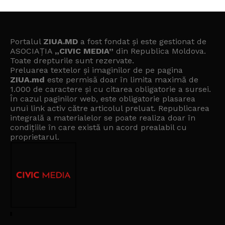
Portalul
ZIUA.MD
a fost fondat și este gestionat de
ASOCIAȚIA
„CIVIC MEDIA”
din Republica Moldova.
Toate drepturile sunt rezervate.
Preluarea textelor și imaginilor de pe pagina
ZIUA.md
este permisă doar în limita maximă de
1.000 de caractere și cu citarea obligatorie a sursei.
În cazul paginilor web, este obligatorie plasarea
unui link activ către articolul preluat. Republicarea
integrală a materialelor se poate realiza doar în
condițiile în care există un
acord prealabil cu
proprietarul
.