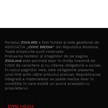
Portalul
ZIUA.MD
a fost fondat și este gestionat de
ASOCIAȚIA
„CIVIC MEDIA”
din Republica Moldova.
Toate drepturile sunt rezervate.
Preluarea textelor și imaginilor de pe pagina
ZIUA.md
este permisă doar în limita maximă de
1.000 de caractere și cu citarea obligatorie a sursei.
În cazul paginilor web, este obligatorie plasarea
unui link activ către articolul preluat. Republicarea
integrală a materialelor se poate realiza doar în
condițiile în care există un
acord prealabil cu
proprietarul
.