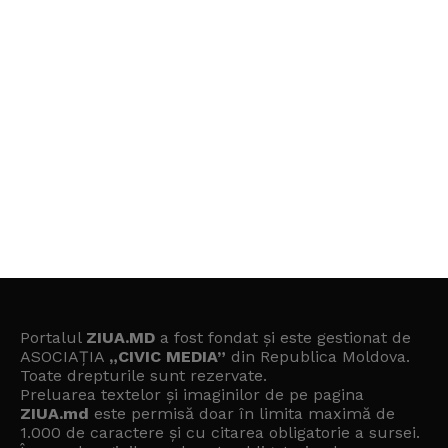
Portalul
ZIUA.MD
a fost fondat și este gestionat de
ASOCIAȚIA
„CIVIC MEDIA”
din Republica Moldova.
Toate drepturile sunt rezervate.
Preluarea textelor și imaginilor de pe pagina
ZIUA.md
este permisă doar în limita maximă de
1.000 de caractere și cu citarea obligatorie a sursei.