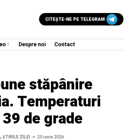
CITEŞTE-NE PE TELEGRAM
eo
Despre noi
Contact
pune stăpânire
a. Temperaturi
 39 de grade
A
,
ȘTIRILE ZILEI
25 iunie 2026