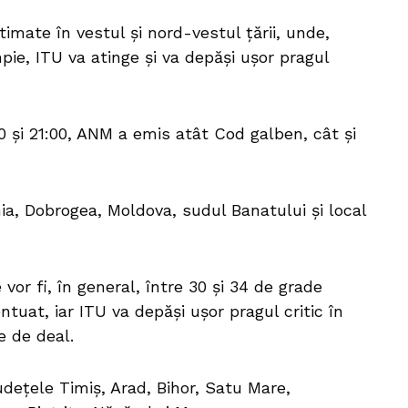
imate în vestul și nord-vestul țării, unde,
mpie, ITU va atinge și va depăși ușor pragul
:00 și 21:00, ANM a emis atât Cod galben, cât și
a, Dobrogea, Moldova, sudul Banatului și local
or fi, în general, între 30 și 34 de grade
ntuat, iar ITU va depăși ușor pragul critic în
e de deal.
udețele Timiș, Arad, Bihor, Satu Mare,