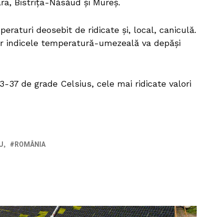
ra, Bistrița-Năsăud și Mureș.
raturi deosebit de ridicate și, local, caniculă.
iar indicele temperatură-umezeală va depăși
-37 de grade Celsius, cele mai ridicate valori
U
ROMÂNIA