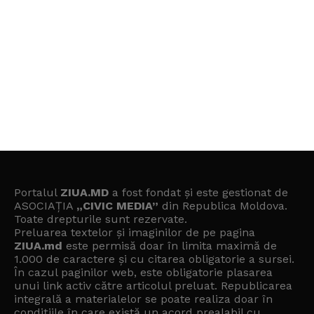
Portalul
ZIUA.MD
a fost fondat și este gestionat de
ASOCIAȚIA
„CIVIC MEDIA”
din Republica Moldova.
Toate drepturile sunt rezervate.
Preluarea textelor și imaginilor de pe pagina
ZIUA.md
este permisă doar în limita maximă de
1.000 de caractere și cu citarea obligatorie a sursei.
În cazul paginilor web, este obligatorie plasarea
unui link activ către articolul preluat. Republicarea
integrală a materialelor se poate realiza doar în
condițiile în care există un
acord prealabil cu