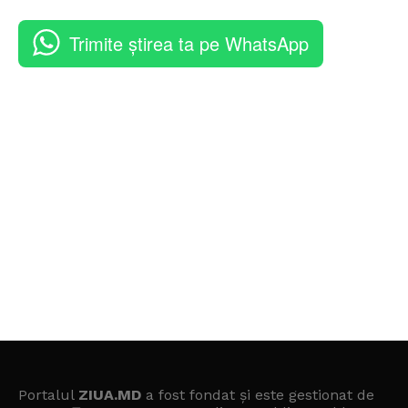
Trimite știrea ta pe WhatsApp
Portalul
ZIUA.MD
a fost fondat și este gestionat de