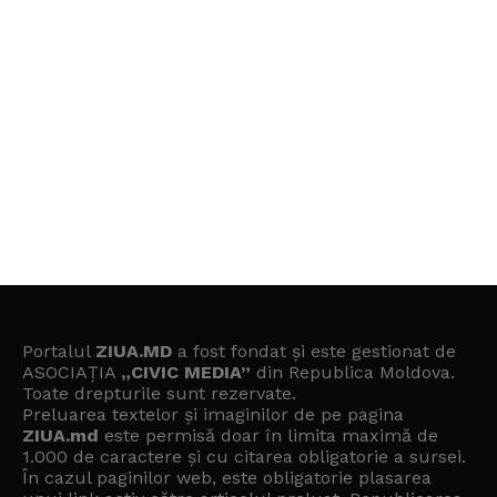
Portalul
ZIUA.MD
a fost fondat și este gestionat de
ASOCIAȚIA
„CIVIC MEDIA”
din Republica Moldova.
Toate drepturile sunt rezervate.
Preluarea textelor și imaginilor de pe pagina
ZIUA.md
este permisă doar în limita maximă de
1.000 de caractere și cu citarea obligatorie a sursei.
În cazul paginilor web, este obligatorie plasarea