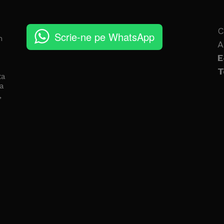
C
Scrie-ne pe WhatsApp
n
A
E
T
ta
a
,