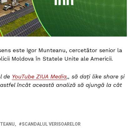
asens este Igor Munteanu, cercetător senior la
icii Moldova în Statele Unite ale Americii.
ul de
YouTube ZIUA Media
,, să dați like share și
 astfel încât această analiză să ajungă la cât
NTEANU
SCANDALUL VERISOARELOR