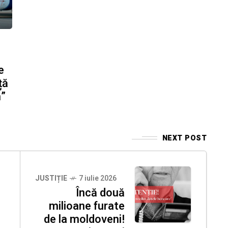
e
ță
m”
NEXT POST
JUSTIȚIE
7 iulie 2026
Încă două
milioane furate
de la moldoveni!