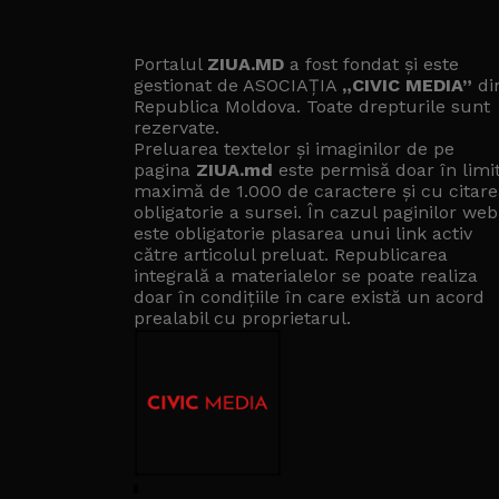
Portalul
ZIUA.MD
a fost fondat și este
gestionat de ASOCIAȚIA
„CIVIC MEDIA”
di
Republica Moldova. Toate drepturile sunt
rezervate.
Preluarea textelor și imaginilor de pe
pagina
ZIUA.md
este permisă doar în limi
maximă de 1.000 de caractere și cu citare
obligatorie a sursei. În cazul paginilor web
este obligatorie plasarea unui link activ
către articolul preluat. Republicarea
integrală a materialelor se poate realiza
doar în condițiile în care există un
acord
prealabil cu proprietarul
.