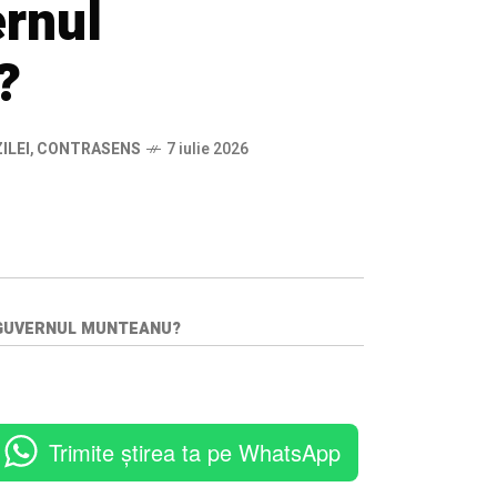
ernul
?
ILEI
,
CONTRASENS
7 iulie 2026
T GUVERNUL MUNTEANU?
Trimite știrea ta pe WhatsApp