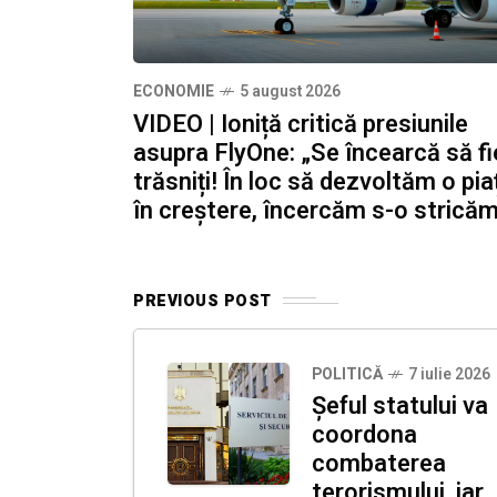
ECONOMIE
5 august 2026
VIDEO | Ioniță critică presiunile
asupra FlyOne: „Se încearcă să fi
trăsniți! În loc să dezvoltăm o pia
în creștere, încercăm s-o strică
PREVIOUS POST
POLITICĂ
7 iulie 2026
Șeful statului va
coordona
combaterea
terorismului, iar