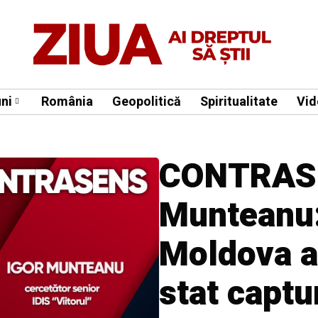
ni
România
Geopolitică
Spiritualitate
Vid
CONTRASE
Munteanu:
Moldova a
stat captu