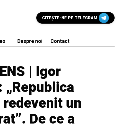
CITEŞTE-NE PE TELEGRAM
eo
Despre noi
Contact
NS | Igor
 „Republica
 redevenit un
rat”. De ce a