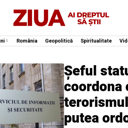
ni
România
Geopolitică
Spiritualitate
Vid
Șeful stat
coordona 
terorismul
putea ord