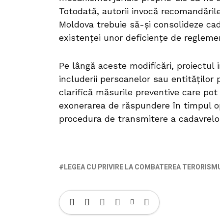
Totodată, autorii invocă recomandăril
Moldova trebuie să-și consolideze cad
existenței unor deficiențe de regleme
Pe lângă aceste modificări, proiectul 
includerii persoanelor sau entităților p
clarifică măsurile preventive care pot 
exonerarea de răspundere în timpul op
procedura de transmitere a cadavrelor
LEGEA CU PRIVIRE LA COMBATEREA TERORISM