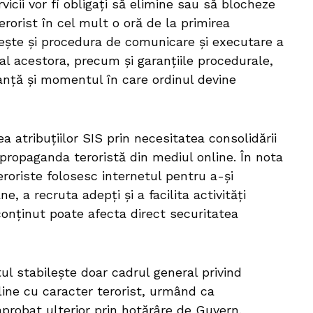
rvicii vor fi obligați să elimine sau să blocheze
erorist în cel mult o oră de la primirea
ilește și procedura de comunicare și executare a
 al acestora, precum și garanțiile procedurale,
tanță și momentul în care ordinul devine
a atribuțiilor SIS prin necesitatea consolidării
 propaganda teroristă din mediul online. În nota
eroriste folosesc internetul pentru a-și
, a recruta adepți și a facilita activități
 conținut poate afecta direct securitatea
l stabilește doar cadrul general privind
line cu caracter terorist, urmând ca
aprobat ulterior prin hotărâre de Guvern.