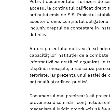
Potrivit documentului, furnizorii de se
accesul la conținutul calificat drept t
ordinului emis de SIS. Proiectul stab
acestor ordine, conținutul obligatoriu
inclusiv dreptul de contestare în ins
definitiv.
Autorii proiectului motivează extindere
capacităților instituției de a combate
informativă se arată că organizațiile t
răspândi mesajele, a radicaliza persoane
teroriste, iar prezența unui astfel de
națională și ordinea publică.
Documentul mai precizează că proiectu
prevenirea diseminării conținutului on
mecanismul juridic propriu-zis să fie 