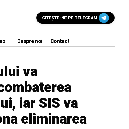
CITEŞTE-NE PE TELEGRAM
eo
Despre noi
Contact
ului va
combaterea
ui, iar SIS va
ona eliminarea