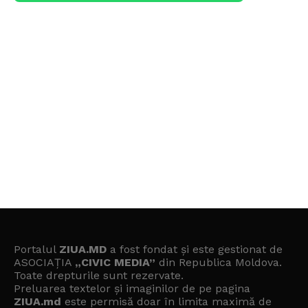
Portalul
ZIUA.MD
a fost fondat și este gestionat de
ASOCIAȚIA
„CIVIC MEDIA”
din Republica Moldova.
Toate drepturile sunt rezervate.
Preluarea textelor și imaginilor de pe pagina
ZIUA.md
este permisă doar în limita maximă de