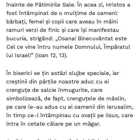
înainte de Pătimirile Sale. În acea zi, Hristos a
fost întâmpinat de o mulțime de oameni:
bărbați, femei și copii care aveau în mâini
ramuri verzi de finic și care își manifestau
bucuria, strigând: „Osana! Binecuvântat este
Cel ce vine întru numele Domnului, Împăratul
lui Israel!” (Ioan 12, 13).
În biserici se țin astăzi slujbe speciale, iar
creștinii din părțile noastre aduc cu ei
crenguțe de salcie înmugurite, care
simbolizează, de fapt, crenguțele de măslin,
pe care le-au adus cu ei oamenii din Ierusalim,
în timp ce-l întâmpinau cu ovații pe Iisus, care
intra în cetate călare pe un măgar.