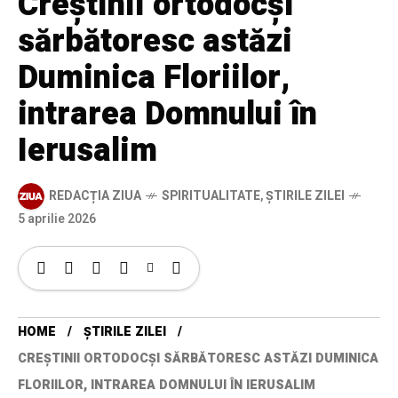
Creștinii ortodocși
sărbătoresc astăzi
Duminica Floriilor,
intrarea Domnului în
Ierusalim
REDACȚIA ZIUA
SPIRITUALITATE
,
ȘTIRILE ZILEI
5 aprilie 2026
HOME
ȘTIRILE ZILEI
CREȘTINII ORTODOCȘI SĂRBĂTORESC ASTĂZI DUMINICA
FLORIILOR, INTRAREA DOMNULUI ÎN IERUSALIM