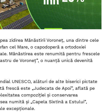
ea zidirea Mănăstirii Voroneț, una dintre cele
tefan cel Mare, o capodoperă a ortodoxiei
vale. Mănăstirea este renumită pentru frescele
bastru de Voroneț”, o nuanță unică devenită
ndial UNESCO, alături de alte biserici pictate
ă frescă este „Judecata de Apoi”, aflată pe
lexitatea compoziției și conservarea
sea numită și „Capela Sixtină a Estului”,
uale excepționale.