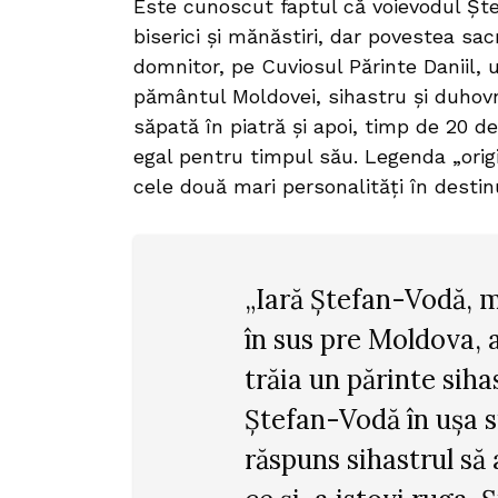
Este cunoscut faptul că voievodul Ște
biserici și mănăstiri, dar povestea sa
domnitor, pe Cuviosul Părinte Daniil, 
pământul Moldovei, sihastru și duhovni
săpată în piatră și apoi, timp de 20 de
egal pentru timpul său. Legenda „origi
cele două mari personalități în destin
„Iară Ștefan-Vodă, 
în sus pre Moldova, 
trăia un părinte siha
Ștefan-Vodă în ușa s
răspuns sihastrul să