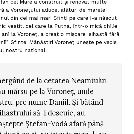
fan cel Mare a construit și renovat multe
cră a Voronețului aduce, alături de marele
unul din cei mai mari Sfinți pe care i-a născut
c vestit, cel care la Putna, într-o mică chilie
 ani la Voroneț, a creat o mișcare isihastă fără
nii” Sfintei Mănăstiri Voroneț unește pe vecie
ul nostru național:
mergând de la cetatea Neamțului
au mărsu pe la Voroneț, unde
stru, pre nume Daniil. Și bătând
ihastrului să-i descuie, au
 aștepte Ștefan-Vodă afară până