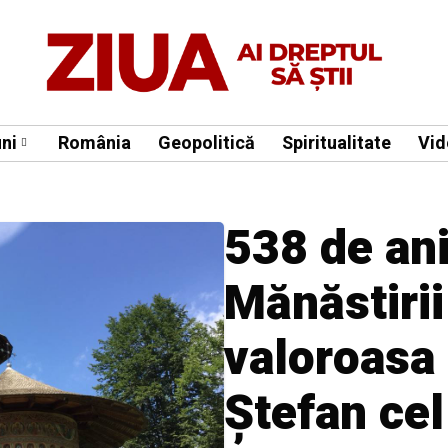
ni
România
Geopolitică
Spiritualitate
Vid
538 de ani
Mănăstirii
valoroasa c
Ștefan cel