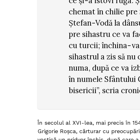
ce și-a istovi ruga. 
chemat în chilie pre
Ștefan-Vodă la dânsu
pre sihastru ce va f
cu turcii; închina-va 
sihastrul a zis să nu 
numa, după ce va izb
în numele Sfântului 
bisericii”, scria cro
În secolul al XVI-lea, mai precis în 154
Grigorie Roșca, cărturar cu preocupări
vestică un pridvor închis, după care a