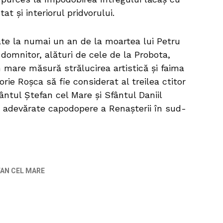
at şi interiorul pridvorului.
izate la numai un an de la moartea lui Petru
 domnitor, alături de cele de la Probota,
 mare măsură strălucirea artistică și faima
orie Roșca să fie considerat al treilea ctitor
ântul Ștefan cel Mare şi Sfântul Daniil
i adevărate capodopere a Renașterii în sud-
AN CEL MARE