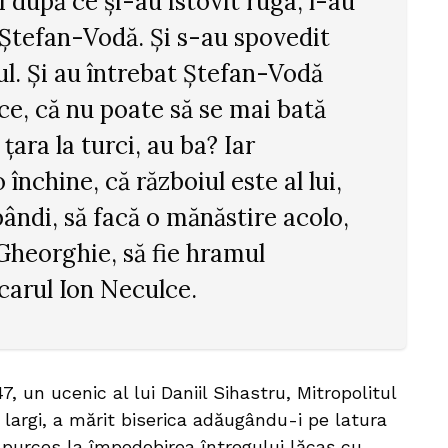
Și după ce și-au istovit ruga, l-au
 Ștefan-Vodă. Și s-au spovedit
l. Și au întrebat Ștefan-Vodă
ace, că nu poate să se mai bată
țara la turci, au ba? Iar
o închine, că războiul este al lui,
ândi, să facă o mănăstire acolo,
Gheorghie, să fie hramul
nicarul Ion Neculce.
7, un ucenic al lui Daniil Sihastru, Mitropolitul
 largi, a mărit biserica adăugându-i pe latura
 purces la împodobirea întregului lăcaș cu