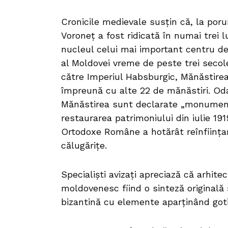
Cronicile medievale susțin că, la poru
Voroneț a fost ridicată în numai trei l
nucleul celui mai important centru de
al Moldovei vreme de peste trei secol
către Imperiul Habsburgic, Mănăstirea
împreună cu alte 22 de mănăstiri. Oda
Mănăstirea sunt declarate „monument 
restaurarea patrimoniului din iulie 1919.
Ortodoxe Române a hotărât reînființar
călugărițe.
Specialiști avizați apreciază că arhite
moldovenesc fiind o sinteză originală ș
bizantină cu elemente aparținând goti