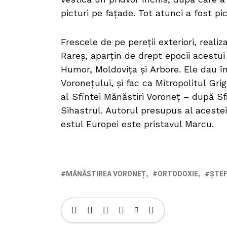
picturi pe fațade. Tot atunci a fost pict
Frescele de pe pereții exteriori, real
Rareș, aparțin de drept epocii acestui
Humor, Moldovița și Arbore. Ele dau în
Voronețului, și fac ca Mitropolitul Grig
al Sfintei Mănăstiri Voroneț – după Sf
Sihastrul. Autorul presupus al aceste
estul Europei este pristavul Marcu.
MĂNĂSTIREA VORONEȚ
ORTODOXIE
ȘTEF