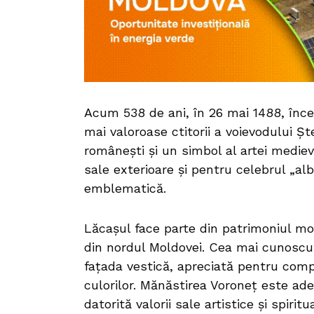
Acum 538 de ani, în 26 mai 1488, încep
mai valoroase ctitorii a voievodului Ș
românești și un simbol al artei medie
sale exterioare și pentru celebrul „al
emblematică.
Lăcașul face parte din patrimoniul mo
din nordul Moldovei. Cea mai cunoscut
fațada vestică, apreciată pentru comp
culorilor. Mănăstirea Voroneț este ade
datorită valorii sale artistice și spirit