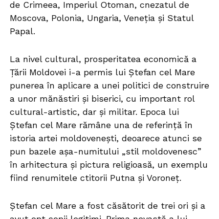
de Crimeea, Imperiul Otoman, cnezatul de
Moscova, Polonia, Ungaria, Veneția și Statul
Papal.
La nivel cultural, prosperitatea economică a
Țării Moldovei i-a permis lui Ștefan cel Mare
punerea în aplicare a unei politici de construire
a unor mănăstiri și biserici, cu important rol
cultural-artistic, dar și militar. Epoca lui
Ștefan cel Mare rămâne una de referință în
istoria artei moldovenești, deoarece atunci se
pun bazele așa-numitului „stil moldovenesc”
în arhitectura și pictura religioasă, un exemplu
fiind renumitele ctitorii Putna și Voroneț.
Ștefan cel Mare a fost căsătorit de trei ori și a
avut opt copii legitimi. Prima nevastă a lui