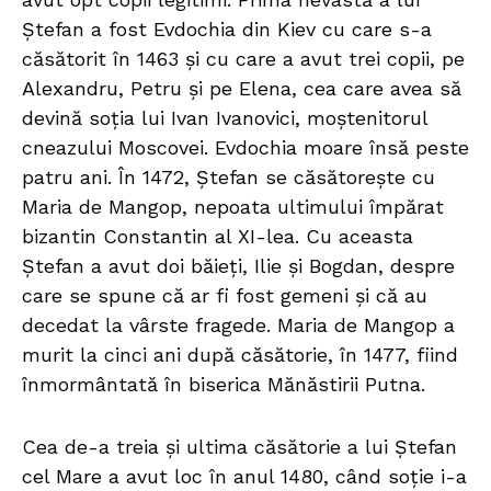
Ștefan a fost Evdochia din Kiev cu care s-a
căsătorit în 1463 și cu care a avut trei copii, pe
Alexandru, Petru și pe Elena, cea care avea să
devină soția lui Ivan Ivanovici, moștenitorul
cneazului Moscovei. Evdochia moare însă peste
patru ani. În 1472, Ștefan se căsătorește cu
Maria de Mangop, nepoata ultimului împărat
bizantin Constantin al XI-lea. Cu aceasta
Ștefan a avut doi băieți, Ilie și Bogdan, despre
care se spune că ar fi fost gemeni şi că au
decedat la vârste fragede. Maria de Mangop a
murit la cinci ani după căsătorie, în 1477, fiind
înmormântată în biserica Mănăstirii Putna.
Cea de-a treia și ultima căsătorie a lui Ștefan
cel Mare a avut loc în anul 1480, când soție i-a