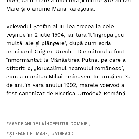
1483, ca urmare a unei relații dintre Ștefan cel
Mare și o anume Maria Rareșoaia.
Voievodul Ștefan al III-lea trecea la cele
veșnice în 2 iulie 1504, iar țara îl îngropa „cu
multă jale și plângere”, după cum scria
cronicarul Grigore Ureche. Domnitorul a fost
înmormântat la Mănăstirea Putna, pe care a
ctitorit-o, „Ierusalimul neamului românesc”,
cum a numit-o Mihai Eminescu. În urmă cu 32
de ani, în vara anului 1992, marele voievod a
fost canonizat de Biserica Ortodoxă Română.
569 DE ANI DE LA ÎNCEPUTUL DOMNIEI
ȘTEFAN CEL MARE
VOIEVOD