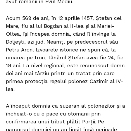
avut românii în Evul Mediu.
Acum 569 de ani, în 12 aprilie 1457, Ștefan cel
Mare, fiu al lui Bogdan al II-lea și al Mariei-
Oltea, își începea domnia, când îl învinge la
Doljești, azi jud. Neamț, pe predecesorul său
Petru Aron. Izvoarele istorice ne spun că, la
urcarea pe tron, tânărul Ștefan avea fie 24, fie
19 ani. La nivel regional, este recunoscut domn
doi ani mai târziu printr-un tratat prin care
primea protecția regelui polonez Cazimir al IV-
lea.
A început domnia ca suzeran al polonezilor și a
încheiat-o cu o pace cu otomanii prin
confirmarea unui tribut plătit Porții. Pe
parcursul domniei nu au lipsit însă perioade