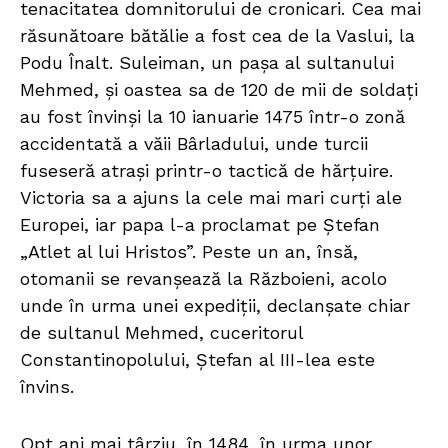
tenacitatea domnitorului de cronicari. Cea mai
răsunătoare bătălie a fost cea de la Vaslui, la
Podu Înalt. Suleiman, un pașa al sultanului
Mehmed, și oastea sa de 120 de mii de soldați
au fost învinși la 10 ianuarie 1475 într-o zonă
accidentată a văii Bârladului, unde turcii
fuseseră atrași printr-o tactică de hărțuire.
Victoria sa a ajuns la cele mai mari curți ale
Europei, iar papa l-a proclamat pe Ștefan
„Atlet al lui Hristos”. Peste un an, însă,
otomanii se revanșează la Războieni, acolo
unde în urma unei expediții, declanșate chiar
de sultanul Mehmed, cuceritorul
Constantinopolului, Ștefan al III-lea este
învins.
Opt ani mai târziu, în 1484, în urma unor