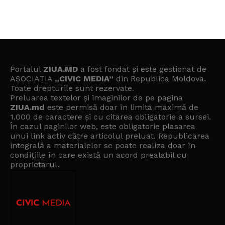
Portalul
ZIUA.MD
a fost fondat și este gestionat de
ASOCIAȚIA
„CIVIC MEDIA”
din Republica Moldova.
Toate drepturile sunt rezervate.
Preluarea textelor și imaginilor de pe pagina
ZIUA.md
este permisă doar în limita maximă de
1.000 de caractere și cu citarea obligatorie a sursei.
În cazul paginilor web, este obligatorie plasarea
unui link activ către articolul preluat. Republicarea
integrală a materialelor se poate realiza doar în
condițiile în care există un
acord prealabil cu
proprietarul
.