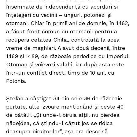
însemnate de independență cu acorduri și
înțelegeri cu vecinii – unguri, polonezi și
otomani. Chiar în primii ani de domnie, în 1462,
a făcut front comun cu otomanii pentru a
recupera cetatea Chilia, controlată la acea
vreme de maghiari. A avut două decenii, între
1469 și 1489, de războaie periodice cu Imperiul
Otoman și voievozi valahi, iar după asta este
într-un conflict direct, timp de 10 ani, cu
Polonia.
Ștefan a câștigat 34 din cele 36 de războaie
purtate, alte izvoare menționând și peste 40
de bătălii. „Și unde-l biruia alții, nu pierdea
nădejdea, că știindu-l căzut jos se ridica
deasupra biruitorilor”, așa era descrisă