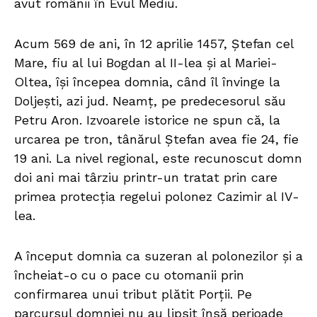
avut românii în Evul Mediu.
Acum 569 de ani, în 12 aprilie 1457, Ștefan cel
Mare, fiu al lui Bogdan al II-lea și al Mariei-
Oltea, își începea domnia, când îl învinge la
Doljești, azi jud. Neamț, pe predecesorul său
Petru Aron. Izvoarele istorice ne spun că, la
urcarea pe tron, tânărul Ștefan avea fie 24, fie
19 ani. La nivel regional, este recunoscut domn
doi ani mai târziu printr-un tratat prin care
primea protecția regelui polonez Cazimir al IV-
lea.
A început domnia ca suzeran al polonezilor și a
încheiat-o cu o pace cu otomanii prin
confirmarea unui tribut plătit Porții. Pe
parcursul domniei nu au lipsit însă perioade