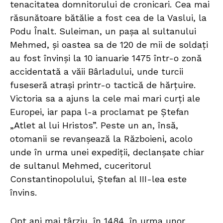
tenacitatea domnitorului de cronicari. Cea mai
răsunătoare bătălie a fost cea de la Vaslui, la
Podu Înalt. Suleiman, un pașa al sultanului
Mehmed, și oastea sa de 120 de mii de soldați
au fost învinși la 10 ianuarie 1475 într-o zonă
accidentată a văii Bârladului, unde turcii
fuseseră atrași printr-o tactică de hărțuire.
Victoria sa a ajuns la cele mai mari curți ale
Europei, iar papa l-a proclamat pe Ștefan
„Atlet al lui Hristos”. Peste un an, însă,
otomanii se revanșează la Războieni, acolo
unde în urma unei expediții, declanșate chiar
de sultanul Mehmed, cuceritorul
Constantinopolului, Ștefan al III-lea este
învins.
Opt ani mai târziu, în 1484, în urma unor