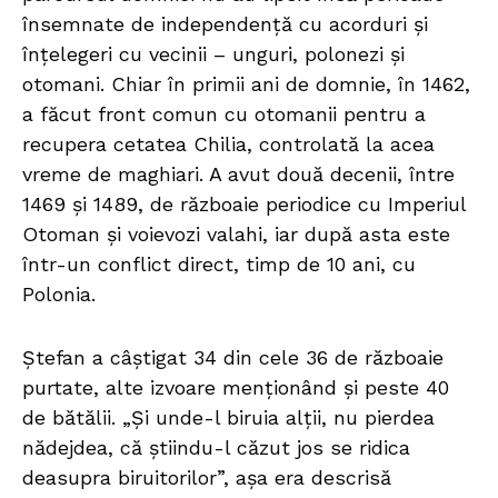
însemnate de independență cu acorduri și
înțelegeri cu vecinii – unguri, polonezi și
otomani. Chiar în primii ani de domnie, în 1462,
a făcut front comun cu otomanii pentru a
recupera cetatea Chilia, controlată la acea
vreme de maghiari. A avut două decenii, între
1469 și 1489, de războaie periodice cu Imperiul
Otoman și voievozi valahi, iar după asta este
într-un conflict direct, timp de 10 ani, cu
Polonia.
Ștefan a câștigat 34 din cele 36 de războaie
purtate, alte izvoare menționând și peste 40
de bătălii. „Și unde-l biruia alții, nu pierdea
nădejdea, că știindu-l căzut jos se ridica
deasupra biruitorilor”, așa era descrisă