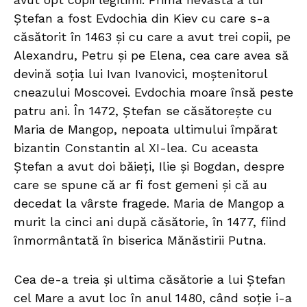
Ștefan a fost Evdochia din Kiev cu care s-a
căsătorit în 1463 și cu care a avut trei copii, pe
Alexandru, Petru și pe Elena, cea care avea să
devină soția lui Ivan Ivanovici, moștenitorul
cneazului Moscovei. Evdochia moare însă peste
patru ani. În 1472, Ștefan se căsătorește cu
Maria de Mangop, nepoata ultimului împărat
bizantin Constantin al XI-lea. Cu aceasta
Ștefan a avut doi băieți, Ilie și Bogdan, despre
care se spune că ar fi fost gemeni şi că au
decedat la vârste fragede. Maria de Mangop a
murit la cinci ani după căsătorie, în 1477, fiind
înmormântată în biserica Mănăstirii Putna.
Cea de-a treia și ultima căsătorie a lui Ștefan
cel Mare a avut loc în anul 1480, când soție i-a