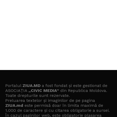
Portalul
ZIUA.MD
a fost fondat și este gestionat de
ASOCIAȚIA
„CIVIC MEDIA”
din Republica Moldova.
Toate drepturile sunt rezervate.
Preluarea textelor și imaginilor de pe pagina
ZIUA.md
este permisă doar în limita maximă de
1.000 de caractere și cu citarea obligatorie a sursei.
În cazul paginilor web, este obligatorie plasarea