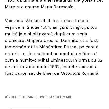
1483, ca urmare a unei relații dintre Ștefan cel
Mare și o anume Maria Rareșoaia.
Voievodul Ștefan al III-lea trecea la cele
veșnice în 2 iulie 1504, iar țara îl îngropa „cu
multă jale și plângere”, după cum scria
cronicarul Grigore Ureche. Domnitorul a fost
înmormântat la Mănăstirea Putna, pe care a
ctitorit-o, „Ierusalimul neamului românesc”,
cum a numit-o Mihai Eminescu. În urmă cu 32
de ani, în vara anului 1992, marele voievod a
fost canonizat de Biserica Ortodoxă Română.
ÎNCEPUT DOMNIE
ȘTEFAN CEL MARE