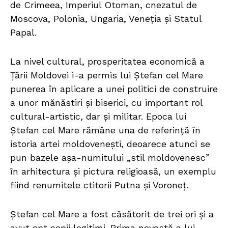
de Crimeea, Imperiul Otoman, cnezatul de
Moscova, Polonia, Ungaria, Veneția și Statul
Papal.
La nivel cultural, prosperitatea economică a
Țării Moldovei i-a permis lui Ștefan cel Mare
punerea în aplicare a unei politici de construire
a unor mănăstiri și biserici, cu important rol
cultural-artistic, dar și militar. Epoca lui
Ștefan cel Mare rămâne una de referință în
istoria artei moldovenești, deoarece atunci se
pun bazele așa-numitului „stil moldovenesc”
în arhitectura și pictura religioasă, un exemplu
fiind renumitele ctitorii Putna și Voroneț.
Ștefan cel Mare a fost căsătorit de trei ori și a
avut opt copii legitimi. Prima nevastă a lui