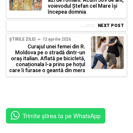
azi de români. Acum 569 de ani,
voievodul Ștefan cel Mare își
începea domnia
NEXT POST
ȘTIRILE ZILEI
12 aprilie 2026
Curajul unei femei din R.
Moldova pe o stradă dintr-un
oraș italian. Aflată pe bicicletă,
conaționala l-a prins pe hoțul
care îi furase o geantă din mers
Trimite știrea ta pe WhatsApp