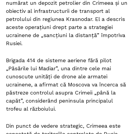
numărat un depozit petrolier din Crimeea și un
obiectiv al infrastructurii de transport al
petrolului din regiunea Krasnodar. El a descris
aceste operațiuni drept parte a strategiei
ucrainene de „sancțiuni la distanță” împotriva
Rusiei.
Brigada 414 de sisteme aeriene fără pilot
„Păsările lui Madiar”, una dintre cele mai
cunoscute unități de drone ale armatei
ucrainene, a afirmat că Moscova va încerca să
păstreze controlul asupra Crimeii „până la
capăt”, considerând peninsula principalul
trofeu al războiului.
Din punct de vedere strategic, Crimeea este
conectată de teritoriile controlate de Rusia