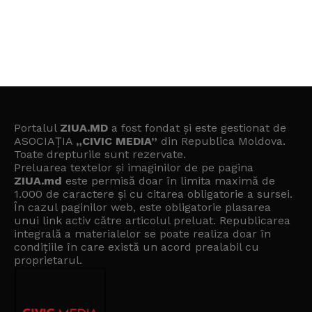
Portalul
ZIUA.MD
a fost fondat și este gestionat de
ASOCIAȚIA
„CIVIC MEDIA”
din Republica Moldova.
Toate drepturile sunt rezervate.
Preluarea textelor și imaginilor de pe pagina
ZIUA.md
este permisă doar în limita maximă de
1.000 de caractere și cu citarea obligatorie a sursei.
În cazul paginilor web, este obligatorie plasarea
unui link activ către articolul preluat. Republicarea
integrală a materialelor se poate realiza doar în
condițiile în care există un
acord prealabil cu
proprietarul
.