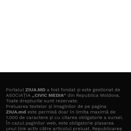
Portalul
ZIUA.MD
a fost fondat și este gestionat de
ASOCIAȚIA
„CIVIC MEDIA”
din Republica Moldova.
Toate drepturile sunt rezervate.
Preluarea textelor și imaginilor de pe pagina
ZIUA.md
este permisă doar în limita maximă de
1.000 de caractere și cu citarea obligatorie a sursei.
În cazul paginilor web, este obligatorie plasarea
unui link activ către articolul preluat. Republicarea