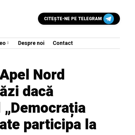
CITEŞTE-NE PE TELEGRAM
eo
Despre noi
Contact
 Apel Nord
ăzi dacă
l „Democrația
te participa la