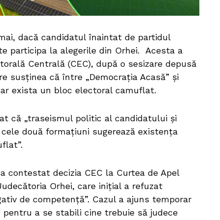
mai, dacă candidatul înaintat de partidul
e participa la alegerile din Orhei. Acesta a
ctorală Centrală (CEC), după o sesizare depusă
re susținea că între „Democrația Acasă” și
, ar exista un bloc electoral camuflat.
 că „traseismul politic al candidatului și
cele două formațiuni sugerează existența
flat”.
 a contestat decizia CEC la Curtea de Apel
udecătoria Orhei, care inițial a refuzat
gativ de competență”. Cazul a ajuns temporar
 pentru a se stabili cine trebuie să judece