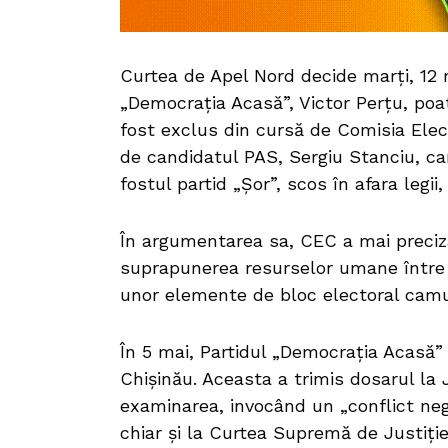
Curtea de Apel Nord decide marți, 12 
„Democrația Acasă”, Victor Perțu, poat
fost exclus din cursă de Comisia Ele
de candidatul PAS, Sergiu Stanciu, ca
fostul partid „Șor”, scos în afara legii
În argumentarea sa, CEC a mai precizat
suprapunerea resurselor umane între 
unor elemente de bloc electoral camu
În 5 mai, Partidul „Democrația Acasă”
Chișinău. Aceasta a trimis dosarul la J
examinarea, invocând un „conflict ne
chiar și la Curtea Supremă de Justiție