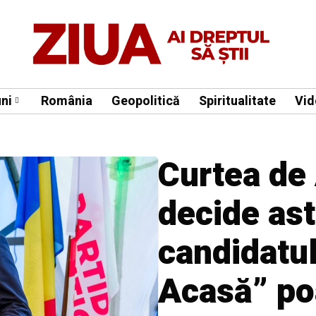
ni
România
Geopolitică
Spiritualitate
Vid
Curtea de
decide ast
candidatu
Acasă” poa