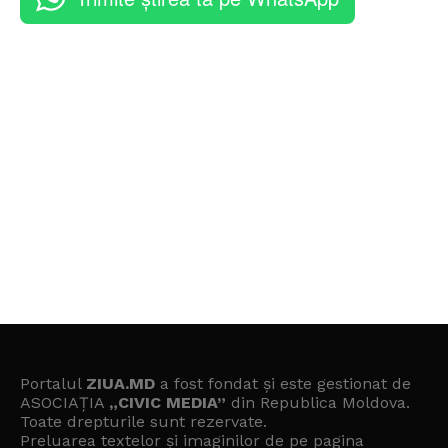
Portalul
ZIUA.MD
a fost fondat și este gestionat de
ASOCIAȚIA
„CIVIC MEDIA”
din Republica Moldova.
Toate drepturile sunt rezervate.
Preluarea textelor și imaginilor de pe pagina