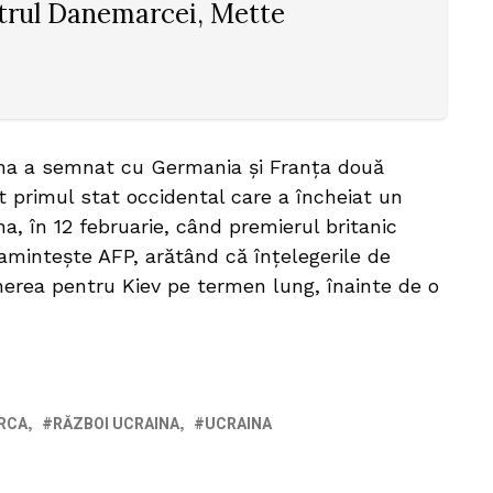
trul Danemarcei, Mette
aina a semnat cu Germania și Franța două
st primul stat occidental care a încheiat un
a, în 12 februarie, când premierul britanic
reaminteşte AFP, arătând că înţelegerile de
nerea pentru Kiev pe termen lung, înainte de o
RCA
RĂZBOI UCRAINA
UCRAINA