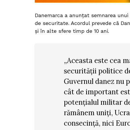
Danemarca a anunțat semnarea unui ac
de securitate. Acordul prevede că Dan
și în alte sfere timp de 10 ani.
„Aceasta este cea ma
securității politice d
Guvernul danez nu p
cât de important es
potențialul militar 
rămânem uniți, Ucrai
consecință, nici Euro