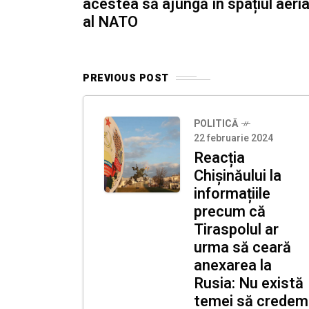
acestea să ajungă în spațiul aeri
al NATO
PREVIOUS POST
POLITICĂ
22 februarie 2024
Reacția
Chișinăului la
informațiile
precum că
Tiraspolul ar
urma să ceară
anexarea la
Rusia: Nu există
temei să credem