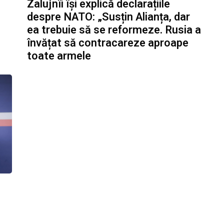
Zalujnîi își explică declarațiile
despre NATO: „Susțin Alianța, dar
ea trebuie să se reformeze. Rusia a
învățat să contracareze aproape
toate armele