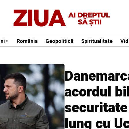
ni
România
Geopolitică
Spiritualitate
Vid
Danemarc
acordul bi
securitat
lung cu Uc