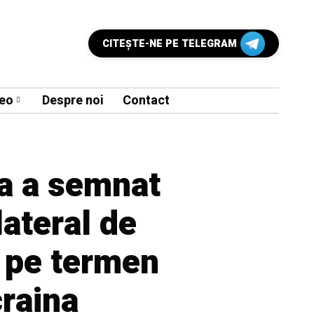
CITEŞTE-NE PE TELEGRAM
eo
Despre noi
Contact
a a semnat
lateral de
e pe termen
raina