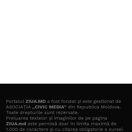
Portalul
ZIUA.MD
a fost fondat și este gestionat de
ASOCIAȚIA
„CIVIC MEDIA”
din Republica Moldova.
Toate drepturile sunt rezervate.
Preluarea textelor și imaginilor de pe pagina
ZIUA.md
este permisă doar în limita maximă de
1.000 de caractere și cu citarea obligatorie a sursei.