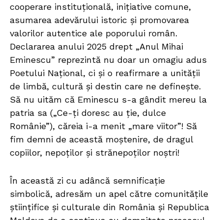
cooperare instituțională, inițiative comune,
asumarea adevărului istoric și promovarea
valorilor autentice ale poporului român.
Declararea anului 2025 drept „Anul Mihai
Eminescu” reprezintă nu doar un omagiu adus
Poetului Național, ci și o reafirmare a unității
de limbă, cultură și destin care ne definește.
Să nu uităm că Eminescu s-a gândit mereu la
patria sa („Ce-ți doresc au ție, dulce
Românie”), căreia i-a menit „mare viitor”! Să
fim demni de această moștenire, de dragul
copiilor, nepoților și strănepoților noștri!
În această zi cu adâncă semnificație
simbolică, adresăm un apel către comunitățile
științifice și culturale din România și Republica