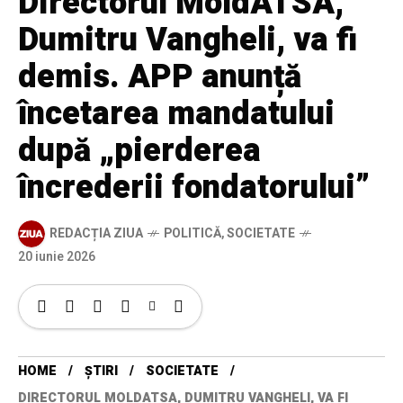
Directorul MoldATSA,
Dumitru Vangheli, va fi
demis. APP anunță
încetarea mandatului
după „pierderea
încrederii fondatorului”
REDACȚIA ZIUA
POLITICĂ
,
SOCIETATE
20 iunie 2026
HOME
ȘTIRI
SOCIETATE
DIRECTORUL MOLDATSA, DUMITRU VANGHELI, VA FI