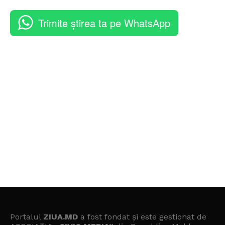
Trimite știrea ta pe WhatsApp
Portalul
ZIUA.MD
a fost fondat și este gestionat de