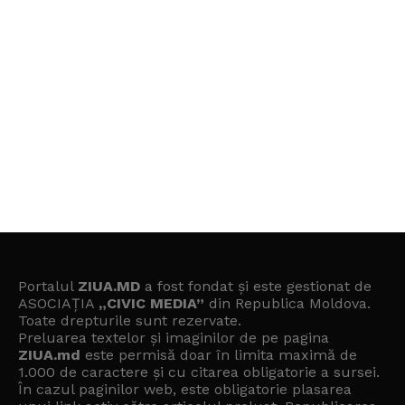
Portalul
ZIUA.MD
a fost fondat și este gestionat de
ASOCIAȚIA
„CIVIC MEDIA”
din Republica Moldova.
Toate drepturile sunt rezervate.
Preluarea textelor și imaginilor de pe pagina
ZIUA.md
este permisă doar în limita maximă de
1.000 de caractere și cu citarea obligatorie a sursei.
În cazul paginilor web, este obligatorie plasarea