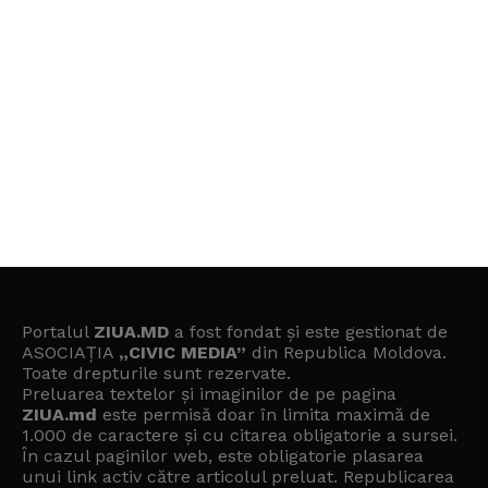
Portalul
ZIUA.MD
a fost fondat și este gestionat de
ASOCIAȚIA
„CIVIC MEDIA”
din Republica Moldova.
Toate drepturile sunt rezervate.
Preluarea textelor și imaginilor de pe pagina
ZIUA.md
este permisă doar în limita maximă de
1.000 de caractere și cu citarea obligatorie a sursei.
În cazul paginilor web, este obligatorie plasarea
unui link activ către articolul preluat. Republicarea