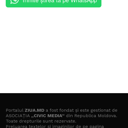
Portalul
ZIUA.MD
a fost fondat și este gestionat de
ASOCIAȚIA
„CIVIC MEDIA”
din Republica Moldova.
Toate drepturile sunt rezervate.
Preluarea textelor și imaginilor de pe pagina