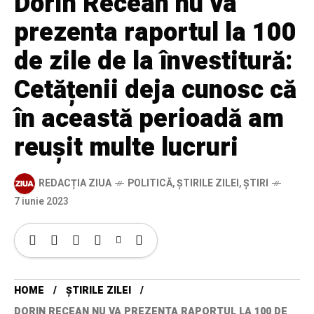
Dorin Recean nu va
prezenta raportul la 100
de zile de la învestitură:
Cetățenii deja cunosc că
în această perioadă am
reușit multe lucruri
REDACȚIA ZIUA
POLITICĂ
,
ȘTIRILE ZILEI
,
ȘTIRI
7 iunie 2023
HOME
ȘTIRILE ZILEI
DORIN RECEAN NU VA PREZENTA RAPORTUL LA 100 DE