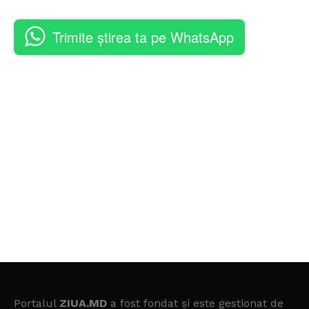
Trimite știrea ta pe WhatsApp
Portalul
ZIUA.MD
a fost fondat și este gestionat de