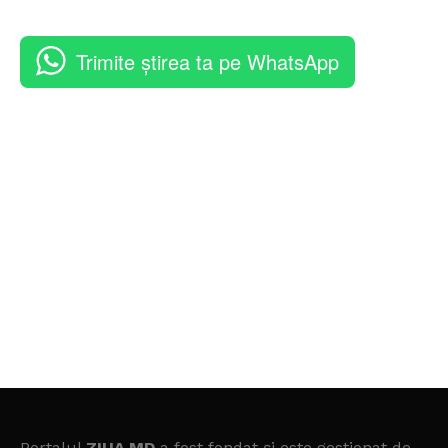
Trimite știrea ta pe WhatsApp
Portalul
ZIUA.MD
a fost fondat și este gestionat de