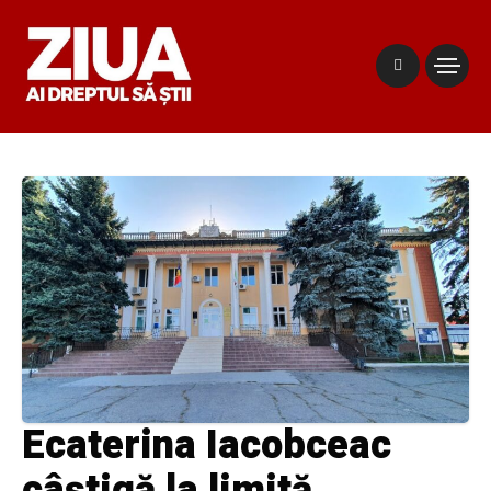
Ecaterina Iacobceac
câștigă la limită