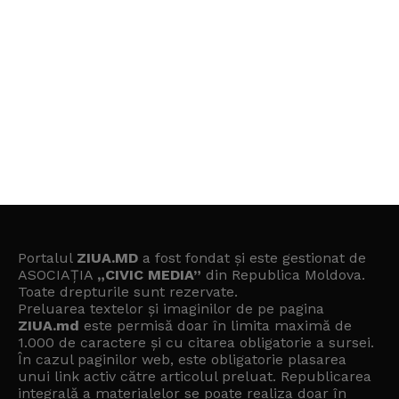
Portalul
ZIUA.MD
a fost fondat și este gestionat de
ASOCIAȚIA
„CIVIC MEDIA”
din Republica Moldova.
Toate drepturile sunt rezervate.
Preluarea textelor și imaginilor de pe pagina
ZIUA.md
este permisă doar în limita maximă de
1.000 de caractere și cu citarea obligatorie a sursei.
În cazul paginilor web, este obligatorie plasarea
unui link activ către articolul preluat. Republicarea
integrală a materialelor se poate realiza doar în