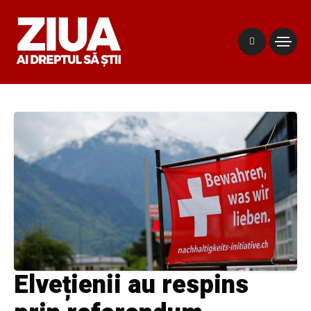
Elvețienii au respins