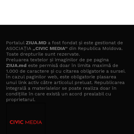
Portalul
ZIUA.MD
a fost fondat și este gestionat de
ASOCIAȚIA
„CIVIC MEDIA”
din Republica Moldova.
Toate drepturile sunt rezervate.
Preluarea textelor și imaginilor de pe pagina
ZIUA.md
este permisă doar în limita maximă de
1.000 de caractere și cu citarea obligatorie a sursei.
În cazul paginilor web, este obligatorie plasarea
unui link activ către articolul preluat. Republicarea
integrală a materialelor se poate realiza doar în
condițiile în care există un
acord prealabil cu
proprietarul
.