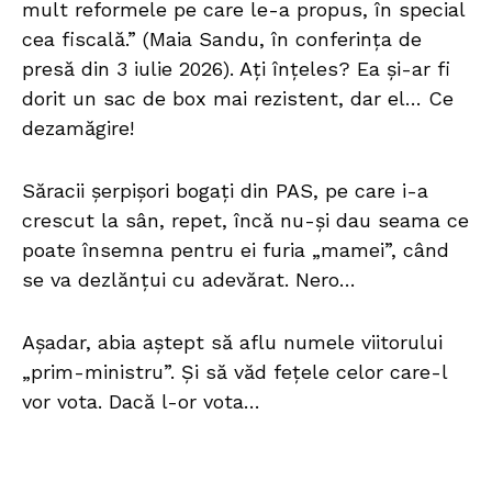
mult reformele pe care le-a propus, în special
cea fiscală.” (Maia Sandu, în conferința de
presă din 3 iulie 2026). Ați înțeles? Ea și-ar fi
dorit un sac de box mai rezistent, dar el… Ce
dezamăgire!
Săracii șerpișori bogați din PAS, pe care i-a
crescut la sân, repet, încă nu-și dau seama ce
poate însemna pentru ei furia „mamei”, când
se va dezlănțui cu adevărat. Nero…
Așadar, abia aștept să aflu numele viitorului
„prim-ministru”. Și să văd fețele celor care-l
vor vota. Dacă l-or vota…