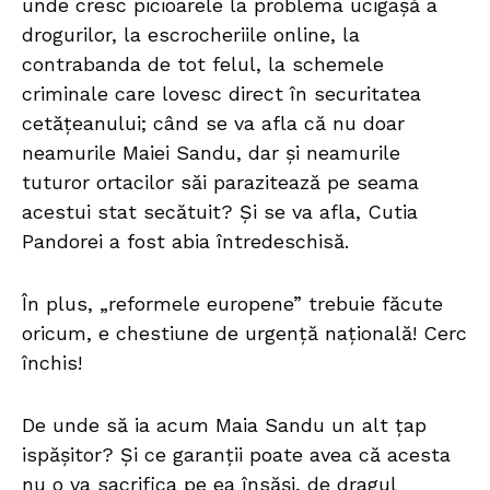
unde cresc picioarele la problema ucigașă a
drogurilor, la escrocheriile online, la
contrabanda de tot felul, la schemele
criminale care lovesc direct în securitatea
cetățeanului; când se va afla că nu doar
neamurile Maiei Sandu, dar și neamurile
tuturor ortacilor săi parazitează pe seama
acestui stat secătuit? Și se va afla, Cutia
Pandorei a fost abia întredeschisă.
În plus, „reformele europene” trebuie făcute
oricum, e chestiune de urgență națională! Cerc
închis!
De unde să ia acum Maia Sandu un alt țap
ispășitor? Și ce garanții poate avea că acesta
nu o va sacrifica pe ea însăși, de dragul