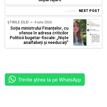
NEXT POST
ȘTIRILE ZILEI
4 iulie 2026
Soția ministrului Finanțelor, cu
ofense în adresa criticilor
Politicii bugetar-fiscale: „Niște
analfabeți și needucați”
Trimite știrea ta pe WhatsApp