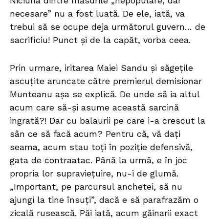
Niciuna dintre măsurile „nepopulare, dar
necesare” nu a fost luată. De ele, iată, va
trebui să se ocupe deja următorul guvern… de
sacrificiu! Punct și de la capăt, vorba ceea.
Prin urmare, iritarea Maiei Sandu și săgețile
ascuțite aruncate către premierul demisionar
Munteanu așa se explică. De unde să ia altul
acum care să-și asume această sarcină
ingrată?! Dar cu balaurii pe care i-a crescut la
sân ce să facă acum? Pentru că, vă dați
seama, acum stau toți în poziție defensivă,
gata de contraatac. Până la urmă, e în joc
propria lor supraviețuire, nu-i de glumă.
„Important, pe parcursul anchetei, să nu
ajungi la tine însuți”, dacă e să parafrazăm o
zicală rusească. Păi iată, acum găinarii exact