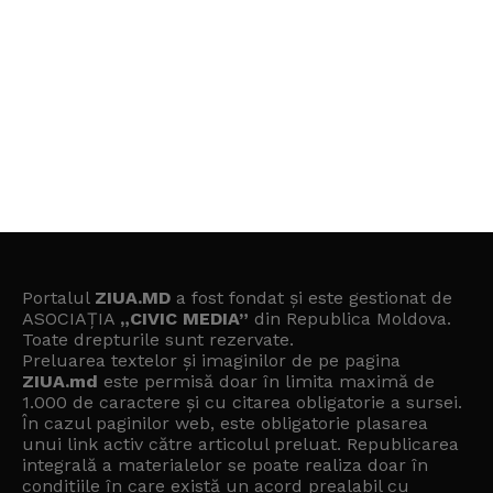
Portalul
ZIUA.MD
a fost fondat și este gestionat de
ASOCIAȚIA
„CIVIC MEDIA”
din Republica Moldova.
Toate drepturile sunt rezervate.
Preluarea textelor și imaginilor de pe pagina
ZIUA.md
este permisă doar în limita maximă de
1.000 de caractere și cu citarea obligatorie a sursei.
În cazul paginilor web, este obligatorie plasarea
unui link activ către articolul preluat. Republicarea
integrală a materialelor se poate realiza doar în
condițiile în care există un
acord prealabil cu