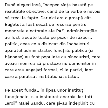
După alegeri însă, începea viața bazată pe
realitățile obiective, când de la vorbe e nevoie
să treci la fapte. Dar aici era o groapă cât…
Bugetul a fost secat de resurse pentru
mendrele electorale ale PAS, administrațiile
au fost trecute toate pe picior de război…
politic, ceea ce a dislocat din încheieturi
aparatul administrativ, funcțiile publice (și
bănoase) au fost populate cu sinecuriști, care
aveau menirea să presteze nu domeniilor în
care erau angajați formal, ci la partid, fapt
care a paralizat instituțional statul.
Pe acest fundal, în lipsa unor instituții
funcționale, s-a instaurat anarhia. Iar toți
„eroii” Maiei Sandu, care și-au îndeplinit cu