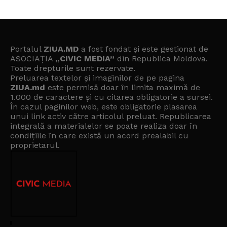
Portalul
ZIUA.MD
a fost fondat și este gestionat de
ASOCIAȚIA
„CIVIC MEDIA”
din Republica Moldova.
Toate drepturile sunt rezervate.
Preluarea textelor și imaginilor de pe pagina
ZIUA.md
este permisă doar în limita maximă de
1.000 de caractere și cu citarea obligatorie a sursei.
În cazul paginilor web, este obligatorie plasarea
unui link activ către articolul preluat. Republicarea
integrală a materialelor se poate realiza doar în
condițiile în care există un
acord prealabil cu
proprietarul
.