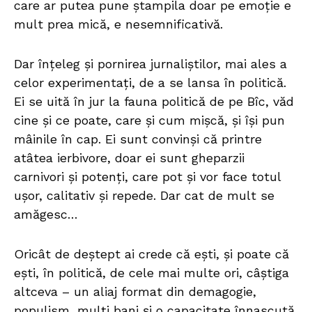
care ar putea pune ștampila doar pe emoție e
mult prea mică, e nesemnificativă.
Dar înțeleg și pornirea jurnaliștilor, mai ales a
celor experimentați, de a se lansa în politică.
Ei se uită în jur la fauna politică de pe Bîc, văd
cine și ce poate, care și cum mișcă, și își pun
mâinile în cap. Ei sunt convinși că printre
atâtea ierbivore, doar ei sunt gheparzii
carnivori și potenți, care pot și vor face totul
ușor, calitativ și repede. Dar cat de mult se
amăgesc…
Oricât de deștept ai crede că ești, și poate că
ești, în politică, de cele mai multe ori, câștiga
altceva – un aliaj format din demagogie,
populism, mulți bani și o capacitate înnascută