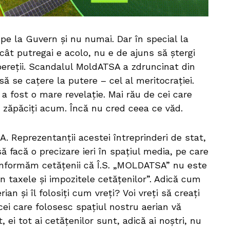
pe la Guvern și nu numai. Dar în special la
ât putregai e acolo, nu e de ajuns să ștergi
 pereții. Scandalul MoldATSA a zdruncinat din
ă se cațere la putere – cel al meritocrației.
a fost o mare revelație. Mai rău de cei care
ai zăpăciți acum. Încă nu cred ceea ce văd.
. Reprezentanții acestei întreprinderi de stat,
să facă o precizare ieri în spațiul media, pe care
 informăm cetăţenii că Î.S. „MOLDATSA” nu este
in taxele și impozitele cetățenilor”. Adică cum
ian și îl folosiți cum vreți? Voi vreți să creați
cei care folosesc spațiul nostru aerian vă
, ei tot ai cetățenilor sunt, adică ai noștri, nu