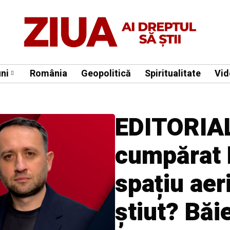
ni
România
Geopolitică
Spiritualitate
Vid
EDITORIAL
cumpărat
spațiu aer
știut? Băie