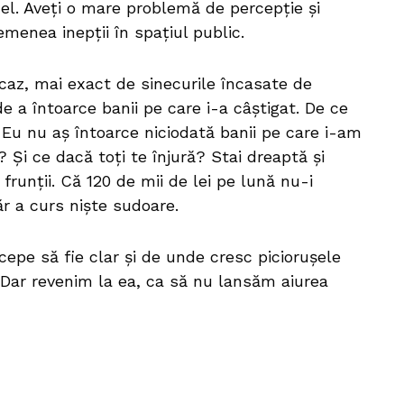
i el. Aveți o mare problemă de percepție și
emenea inepții în spațiul public.
caz, mai exact de sinecurile încasate de
e a întoarce banii pe care i-a câștigat. De ce
 Eu nu aș întoarce niciodată banii pe care i-am
 Și ce dacă toți te înjură? Stai dreaptă și
frunții. Că 120 de mii de lei pe lună nu-i
ăr a curs niște sudoare.
ncepe să fie clar și de unde cresc piciorușele
. Dar revenim la ea, ca să nu lansăm aiurea