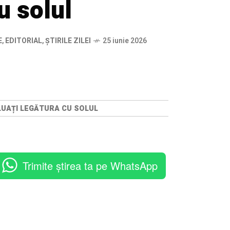
u solul
E
,
EDITORIAL
,
ȘTIRILE ZILEI
25 iunie 2026
 LUAȚI LEGĂTURA CU SOLUL
Trimite știrea ta pe WhatsApp