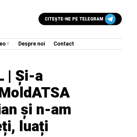
CITEŞTE-NE PE TELEGRAM
eo
Despre noi
Contact
 | Și-a
 MoldATSA
ian și n-am
ți, luați