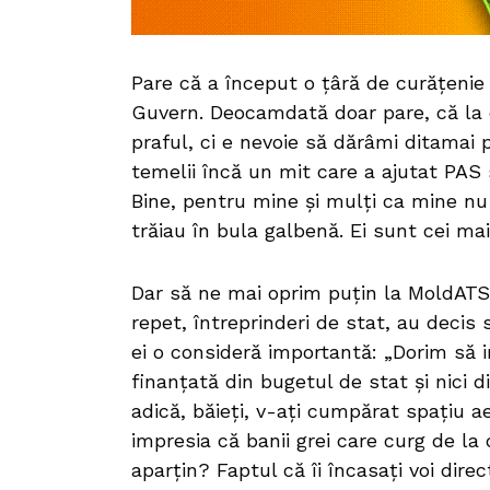
Pare că a început o țâră de curățenie 
Guvern. Deocamdată doar pare, că la c
praful, ci e nevoie să dărâmi ditamai
temelii încă un mit care a ajutat PAS s
Bine, pentru mine și mulți ca mine nu 
trăiau în bula galbenă. Ei sunt cei m
Dar să ne mai oprim puțin la MoldATSA
repet, întreprinderi de stat, au decis 
ei o consideră importantă: „Dorim să
finanțată din bugetul de stat și nici d
adică, băieți, v-ați cumpărat spațiu aer
impresia că banii grei care curg de la 
aparțin? Faptul că îi încasați voi direct