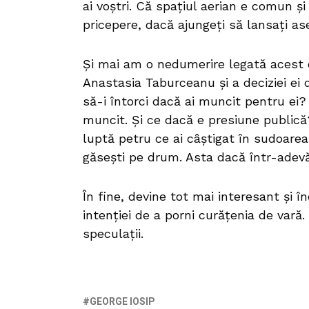
ai voștri. Că spațiul aerian e comun ș
pricepere, dacă ajungeți să lansați as
Și mai am o nedumerire legată acest 
Anastasia Taburceanu și a deciziei ei d
să-i întorci dacă ai muncit pentru ei?
muncit. Și ce dacă e presiune publică?
luptă petru ce ai câștigat în sudoarea 
găsești pe drum. Asta dacă într-adev
În fine, devine tot mai interesant și î
intenției de a porni curățenia de vară
speculații.
GEORGE IOSIP