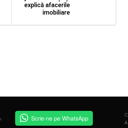
explică afacerile
imobiliare
C
Scrie-ne pe WhatsApp
n
A