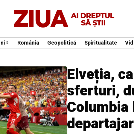
ni
România
Geopolitică
Spiritualitate
Vid
Elveția, ca
sferturi, 
Columbia l
departaja