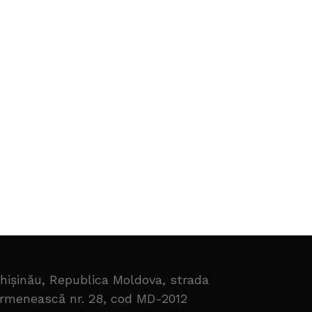
hișinău, Republica Moldova, strada
rmenească nr. 28, cod MD-2012