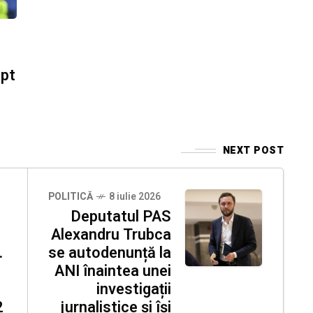
ept
NEXT POST
POLITICĂ
8 iulie 2026
Deputatul PAS
Alexandru Trubca
.
se autodenunță la
ANI înaintea unei
investigații
2
jurnalistice și își