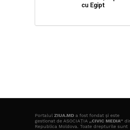
cu Egipt
Portalul
ZIUA.MD
a fost fondat și este
gestionat de ASOCIAȚIA
„CIVIC MEDIA”
di
Republica Moldova. Toate drepturile sunt