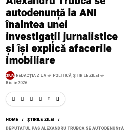
Alexandru Trubca se
autodenunță la ANI
înaintea unei
investigații jurnalistice
și își explică afacerile
imobiliare
REDACȚIA ZIUA
POLITICĂ
,
ȘTIRILE ZILEI
8 iulie 2026
HOME
ȘTIRILE ZILEI
DEPUTATUL PAS ALEXANDRU TRUBCA SE AUTODENUNȚĂ