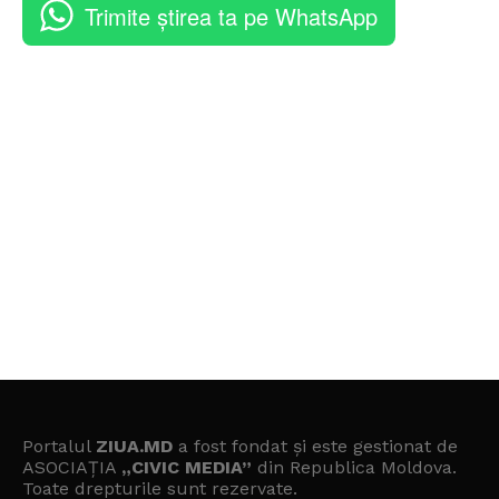
Trimite știrea ta pe WhatsApp
Portalul
ZIUA.MD
a fost fondat și este gestionat de
ASOCIAȚIA
„CIVIC MEDIA”
din Republica Moldova.
Toate drepturile sunt rezervate.