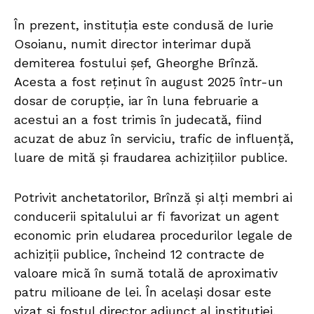
În prezent, instituția este condusă de Iurie
Osoianu, numit director interimar după
demiterea fostului șef, Gheorghe Brînză.
Acesta a fost reținut în august 2025 într-un
dosar de corupție, iar în luna februarie a
acestui an a fost trimis în judecată, fiind
acuzat de abuz în serviciu, trafic de influență,
luare de mită și fraudarea achizițiilor publice.
Potrivit anchetatorilor, Brînză și alți membri ai
conducerii spitalului ar fi favorizat un agent
economic prin eludarea procedurilor legale de
achiziții publice, încheind 12 contracte de
valoare mică în sumă totală de aproximativ
patru milioane de lei. În același dosar este
vizat și fostul director adjunct al instituției,