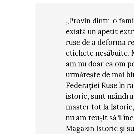
„Provin dintr-o fami
există un apetit ext
ruse de a deforma re
etichete nesăbuite. 
am nu doar ca om pol
urmărește de mai bin
Federației Ruse în r
istoric, sunt mândru
master tot la Istorie
nu am reușit să îl în
Magazin Istoric și s