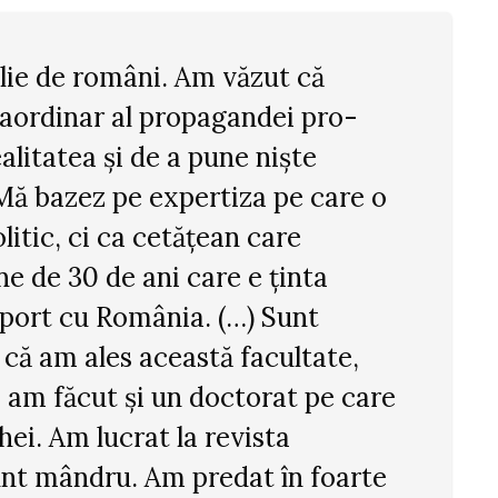
lie de români. Am văzut că
raordinar al propagandei pro-
alitatea și de a pune niște
Mă bazez pe expertiza pe care o
itic, ci ca cetățean care
e de 30 de ani care e ținta
aport cu România. (…) Sunt
 că am ales această facultate,
, am făcut și un doctorat pe care
chei. Am lucrat la revista
unt mândru. Am predat în foarte