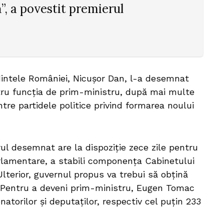
”, a povestit premierul
dintele României, Nicușor Dan, l-a desemnat
u funcția de prim-ministru, după mai multe
ntre partidele politice privind formarea noului
rul desemnat are la dispoziție zece zile pentru
rlamentare, a stabili componența Cabinetului
lterior, guvernul propus va trebui să obțină
. Pentru a deveni prim-ministru, Eugen Tomac
natorilor și deputaților, respectiv cel puțin 233