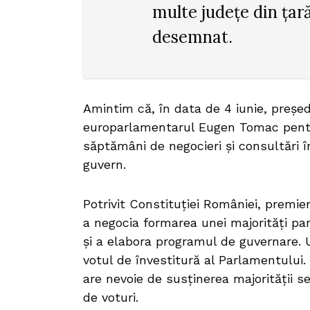
multe județe din țară
desemnat.
Amintim că, în data de 4 iunie, preșe
europarlamentarul Eugen Tomac pentr
săptămâni de negocieri și consultări î
guvern.
Potrivit Constituției României, premie
a negocia formarea unei majorități pa
și a elabora programul de guvernare. U
votul de învestitură al Parlamentului
are nevoie de susținerea majorității se
de voturi.