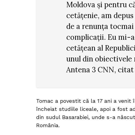
Moldova și pentru c
cetățenie, am depus
de a renunța tocmai 
complicații. Eu mi-a
cetățean al Republi
unul din obiectivele 
Antena 3 CNN, citat
Tomac a povestit că la 17 ani a venit
încheiat studiile liceale, apoi a fost
din sudul Basarabiei, unde s-a născut,
România.