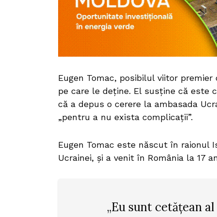
Eugen Tomac, posibilul viitor premier d
pe care le deține. El susține că este 
că a depus o cerere la ambasada Ucra
„pentru a nu exista complicații”.
Eugen Tomac este născut în raionul I
Ucrainei, și a venit în România la 17 a
„Eu sunt cetățean al 