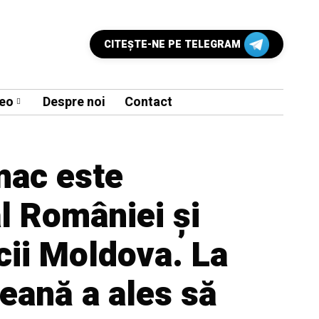
CITEŞTE-NE PE TELEGRAM
eo
Despre noi
Contact
ac este
l României și
cii Moldova. La
eană a ales să