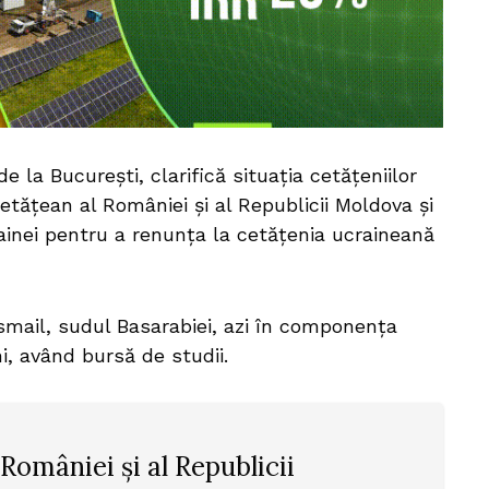
e la București, clarifică situația cetățeniilor
cetățean al României și al Republicii Moldova și
inei pentru a renunța la cetățenia ucraineană
smail, sudul Basarabiei, azi în componența
ni, având bursă de studii.
României și al Republicii