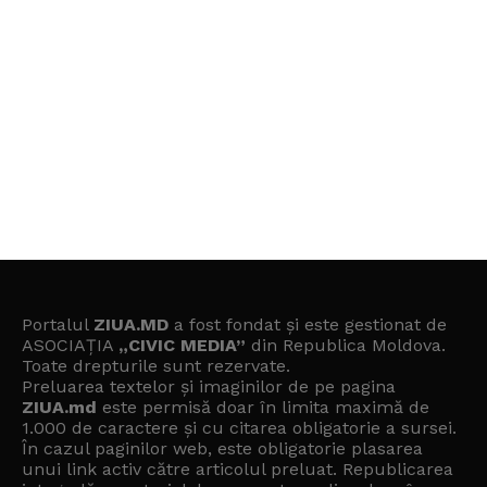
Portalul
ZIUA.MD
a fost fondat și este gestionat de
ASOCIAȚIA
„CIVIC MEDIA”
din Republica Moldova.
Toate drepturile sunt rezervate.
Preluarea textelor și imaginilor de pe pagina
ZIUA.md
este permisă doar în limita maximă de
1.000 de caractere și cu citarea obligatorie a sursei.
În cazul paginilor web, este obligatorie plasarea
unui link activ către articolul preluat. Republicarea