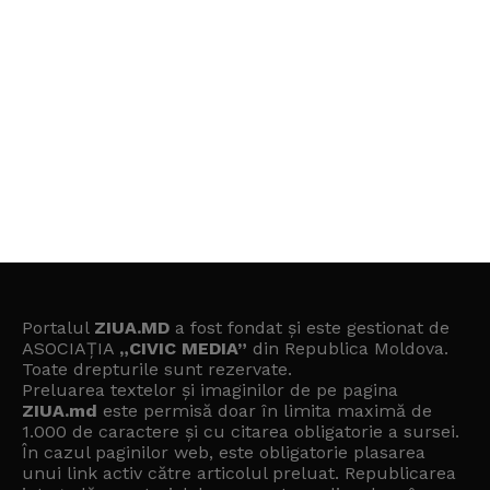
Portalul
ZIUA.MD
a fost fondat și este gestionat de
ASOCIAȚIA
„CIVIC MEDIA”
din Republica Moldova.
Toate drepturile sunt rezervate.
Preluarea textelor și imaginilor de pe pagina
ZIUA.md
este permisă doar în limita maximă de
1.000 de caractere și cu citarea obligatorie a sursei.
În cazul paginilor web, este obligatorie plasarea
unui link activ către articolul preluat. Republicarea