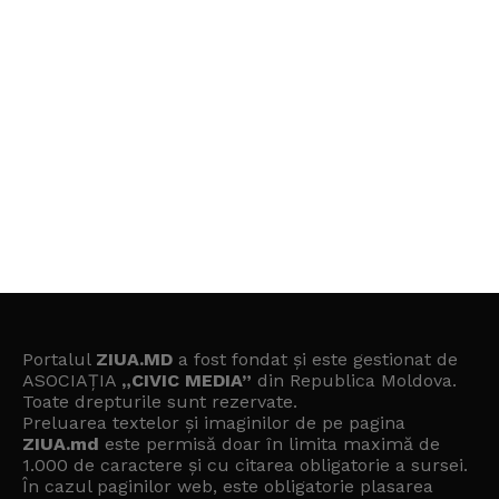
Portalul
ZIUA.MD
a fost fondat și este gestionat de
ASOCIAȚIA
„CIVIC MEDIA”
din Republica Moldova.
Toate drepturile sunt rezervate.
Preluarea textelor și imaginilor de pe pagina
ZIUA.md
este permisă doar în limita maximă de
1.000 de caractere și cu citarea obligatorie a sursei.
În cazul paginilor web, este obligatorie plasarea