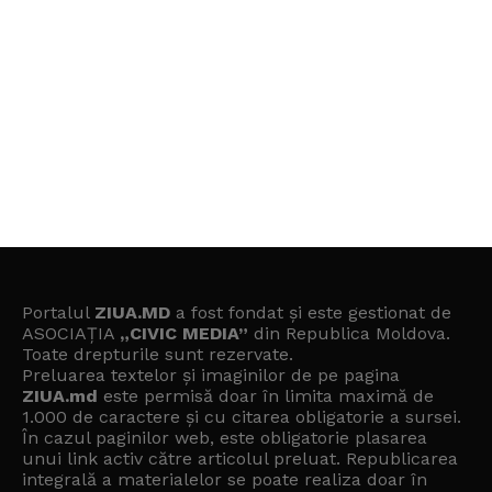
Portalul
ZIUA.MD
a fost fondat și este gestionat de
ASOCIAȚIA
„CIVIC MEDIA”
din Republica Moldova.
Toate drepturile sunt rezervate.
Preluarea textelor și imaginilor de pe pagina
ZIUA.md
este permisă doar în limita maximă de
1.000 de caractere și cu citarea obligatorie a sursei.
În cazul paginilor web, este obligatorie plasarea
unui link activ către articolul preluat. Republicarea
integrală a materialelor se poate realiza doar în