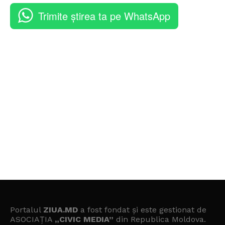
Trimite știrea ta pe WhatsApp
Portalul
ZIUA.MD
a fost fondat și este gestionat de
ASOCIAȚIA
„CIVIC MEDIA”
din Republica Moldova.