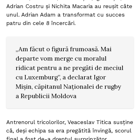
Adrian Costru și Nichita Macaria au reușit câte
unul. Adrian Adam a transformat cu succes
patru din cele 8 încercări.
„Am făcut o figură frumoasă. Mai
departe vom merge cu moralul
ridicat pentru a ne pregăti de meciul
cu Luxemburg”, a declarat Igor
Mișin, căpitanul Naționalei de rugby
a Republicii Moldova
Antrenorul tricolorilor, Veaceslav Titica susține
că, deși echipa sa era pregătită învingă, scorul
final a fost de-a dreptul surprinzător.