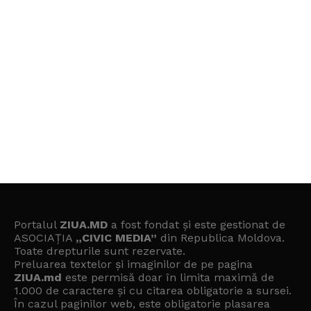
Portalul
ZIUA.MD
a fost fondat și este gestionat de
ASOCIAȚIA
„CIVIC MEDIA”
din Republica Moldova.
Toate drepturile sunt rezervate.
Preluarea textelor și imaginilor de pe pagina
ZIUA.md
este permisă doar în limita maximă de
1.000 de caractere și cu citarea obligatorie a sursei.
În cazul paginilor web, este obligatorie plasarea