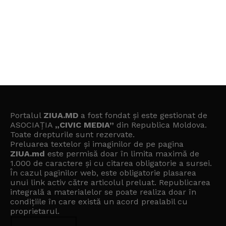
Portalul
ZIUA.MD
a fost fondat și este gestionat de
ASOCIAȚIA
„CIVIC MEDIA”
din Republica Moldova.
Toate drepturile sunt rezervate.
Preluarea textelor și imaginilor de pe pagina
ZIUA.md
este permisă doar în limita maximă de
1.000 de caractere și cu citarea obligatorie a sursei.
În cazul paginilor web, este obligatorie plasarea
unui link activ către articolul preluat. Republicarea
integrală a materialelor se poate realiza doar în
condițiile în care există un
acord prealabil cu
proprietarul
.