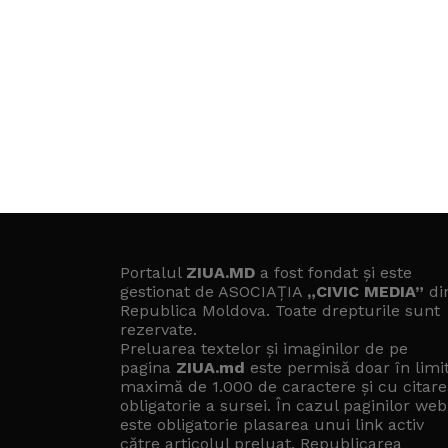
Portalul
ZIUA.MD
a fost fondat și este
gestionat de ASOCIAȚIA
„CIVIC MEDIA”
di
Republica Moldova. Toate drepturile sunt
rezervate.
Preluarea textelor și imaginilor de pe
pagina
ZIUA.md
este permisă doar în limi
maximă de 1.000 de caractere și cu citare
obligatorie a sursei. În cazul paginilor web
este obligatorie plasarea unui link activ
către articolul preluat. Republicarea