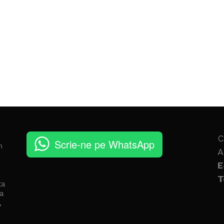
C
Scrie-ne pe WhatsApp
n
A
E
T
ta
a
,