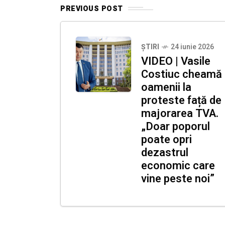
PREVIOUS POST
ȘTIRI
24 iunie 2026
VIDEO | Vasile
Costiuc cheamă
oamenii la
proteste față de
majorarea TVA.
„Doar poporul
poate opri
dezastrul
economic care
vine peste noi”