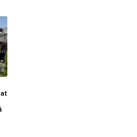
cat
ă