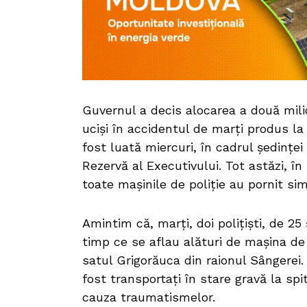
Guvernul a decis alocarea a două milioa
uciși în accidentul de marți produs la 
fost luată miercuri, în cadrul ședinței
Rezervă al Executivului. Tot astăzi, î
toate mașinile de poliție au pornit si
Amintim că, marți, doi polițiști, de 25 
timp ce se aflau alături de mașina de 
satul Grigorăuca din raionul Sângerei. 
fost transportați în stare gravă la spit
cauza traumatismelor.