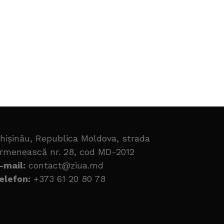
hișinău, Republica Moldova, strada
rmenească nr. 28, cod MD-2012
-mail:
contact@ziua.md
elefon:
+373 61 20 80 78