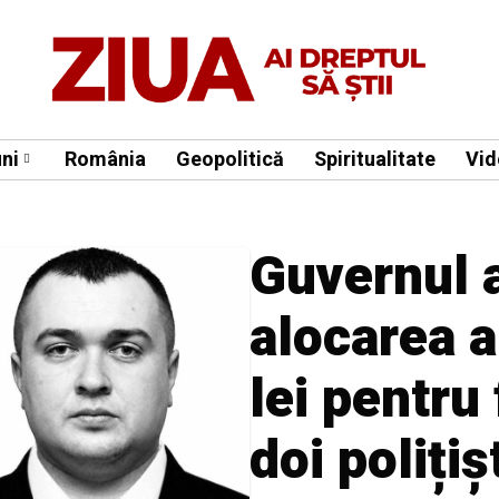
ni
România
Geopolitică
Spiritualitate
Vid
Guvernul 
alocarea a
lei pentru 
doi polițiș