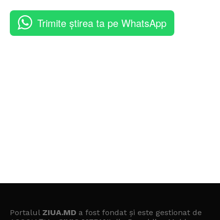
Trimite știrea ta pe WhatsApp
Portalul
ZIUA.MD
a fost fondat și este gestionat de