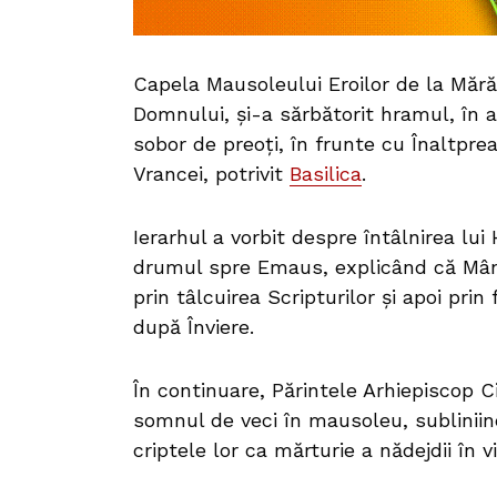
Capela Mausoleului Eroilor de la Mărășe
Domnului, și-a sărbătorit hramul, în a
sobor de preoți, în frunte cu Înaltprea
Vrancei, potrivit
Basilica
.
Ierarhul a vorbit despre întâlnirea lui
drumul spre Emaus, explicând că Mânt
prin tâlcuirea Scripturilor și apoi pri
după Înviere.
În continuare, Părintele Arhiepiscop Ci
somnul de veci în mausoleu, subliniin
criptele lor ca mărturie a nădejdii în v