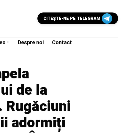
CITEŞTE-NE PE TELEGRAM
eo
Despre noi
Contact
apela
ui de la
. Rugăciuni
ii adormiți