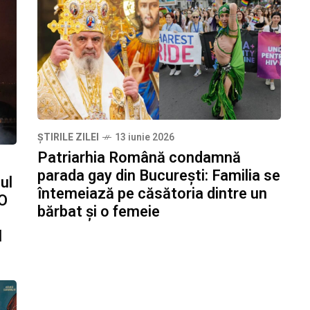
ȘTIRILE ZILEI
13 iunie 2026
Patriarhia Română condamnă
parada gay din București: Familia se
ul
întemeiază pe căsătoria dintre un
 O
bărbat și o femeie
l