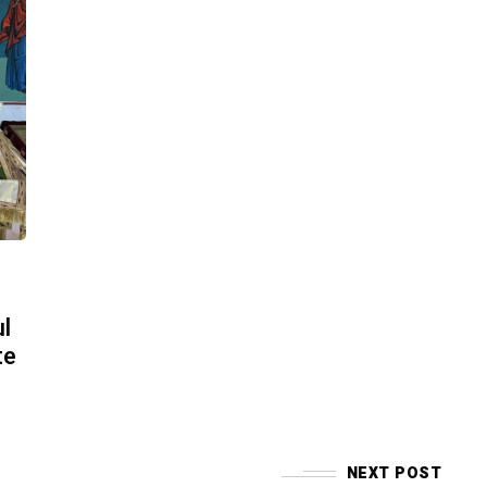
l
te
NEXT POST