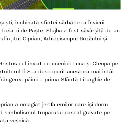
ști, închinată sfintei sărbători a Învierii
 treia zi de Paște. Slujba a fost săvârșită de un
sfințitul Ciprian, Arhiepiscopul Buzăului și
 Hristos cel înviat cu ucenicii Luca și Cleopa pe
uitorul li S-a descoperit acestora mai întâi
n frângerea pâinii – prima Sfântă Liturghie de
prian a omagiat jertfa eroilor care își dorm
d simbolismul troparului pascal gravate pe
iața veșnică.