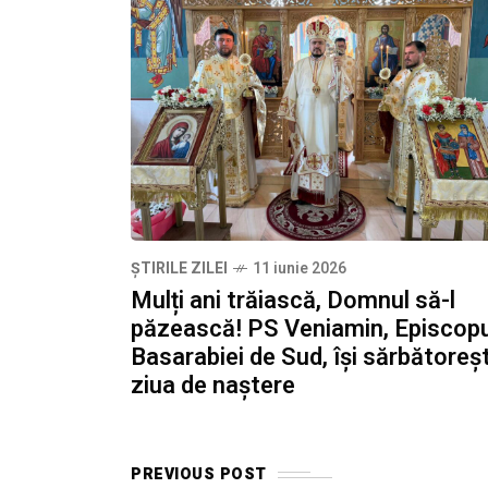
ȘTIRILE ZILEI
11 iunie 2026
Mulți ani trăiască, Domnul să-l
păzească! PS Veniamin, Episcopu
Basarabiei de Sud, își sărbătoreș
ziua de naștere
PREVIOUS POST