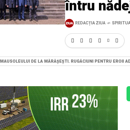
întru năde
REDACȚIA ZIUA
SPIRITU
MAUSOLEULUI DE LA MĂRĂȘEȘTI. RUGĂCIUNI PENTRU EROII AD