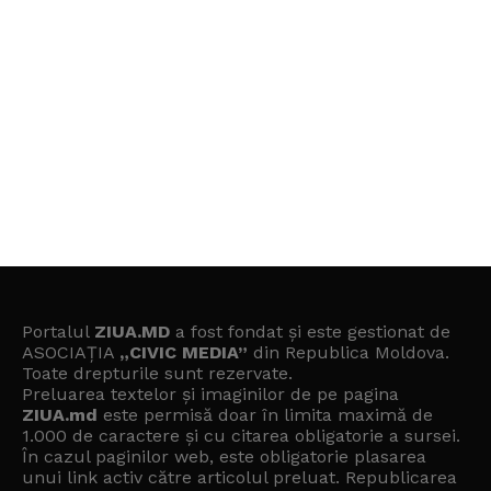
Portalul
ZIUA.MD
a fost fondat și este gestionat de
ASOCIAȚIA
„CIVIC MEDIA”
din Republica Moldova.
Toate drepturile sunt rezervate.
Preluarea textelor și imaginilor de pe pagina
ZIUA.md
este permisă doar în limita maximă de
1.000 de caractere și cu citarea obligatorie a sursei.
În cazul paginilor web, este obligatorie plasarea
unui link activ către articolul preluat. Republicarea