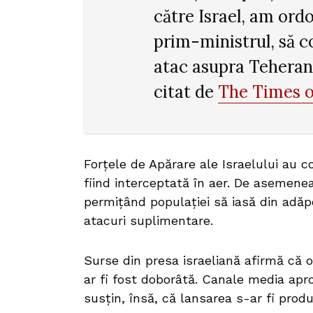
către Israel, am ord
prim-ministrul, să c
atac asupra Teheranul
citat de
The Times of
Forțele de Apărare ale Israelului au c
fiind interceptată în aer. De asemenea,
permițând populației să iasă din adăp
atacuri suplimentare.
Surse din presa israeliană afirmă că o
ar fi fost doborâtă. Canale media apro
susțin, însă, că lansarea s-ar fi produ