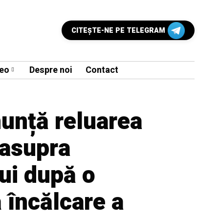
CITEŞTE-NE PE TELEGRAM
eo
Despre noi
Contact
nunță reluarea
 asupra
ui după o
 încălcare a