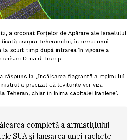
Katz, a ordonat Forțelor de Apărare ale Israelului
 ridicată asupra Teheranului, în urma unui
 la scurt timp după intrarea în vigoare a
 american Donald Trump.
 ca răspuns la „încălcarea flagrantă a regimului
nistrul a precizat că loviturile vor viza
la Teheran, chiar în inima capitalei iraniene”.
ălcarea completă a armistițiului
ele SUA și lansarea unei rachete