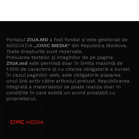
Portalul
ZIUA.MD
a fost fondat și este gestionat de
ASOCIAȚIA
„CIVIC MEDIA”
din Republica Moldova.
Toate drepturile sunt rezervate.
Preluarea textelor și imaginilor de pe pagina
ZIUA.md
este permisă doar în limita maximă de
1.000 de caractere și cu citarea obligatorie a sursei.
În cazul paginilor web, este obligatorie plasarea
unui link activ către articolul preluat. Republicarea
integrală a materialelor se poate realiza doar în
condițiile în care există un
acord prealabil cu
proprietarul
.