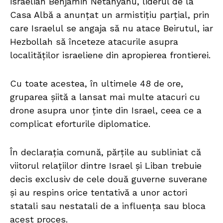
israelian Benjamin Netanyahu, liderul de la
Casa Albă a anunțat un armistițiu parțial, prin
care Israelul se angaja să nu atace Beirutul, iar
Hezbollah să înceteze atacurile asupra
localităților israeliene din apropierea frontierei.
Cu toate acestea, în ultimele 48 de ore,
gruparea șiită a lansat mai multe atacuri cu
drone asupra unor ținte din Israel, ceea ce a
complicat eforturile diplomatice.
În declarația comună, părțile au subliniat că
viitorul relațiilor dintre Israel și Liban trebuie
decis exclusiv de cele două guverne suverane
și au respins orice tentativă a unor actori
statali sau nestatali de a influența sau bloca
acest proces.